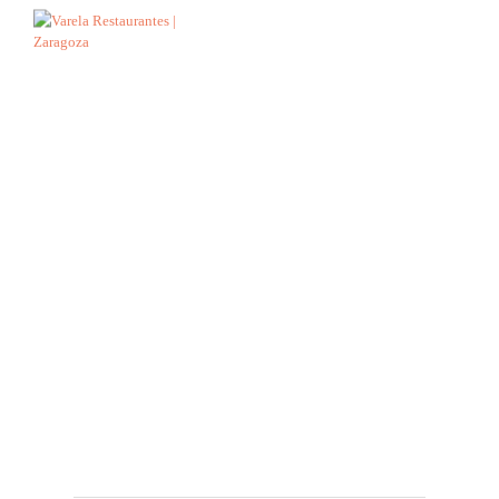
Varela
Restaurantes
Cocina tradicional mediterránea y de
mercado, con la innovación de la
cocina de autor.
VARELA VIEJA
Ponzano 10