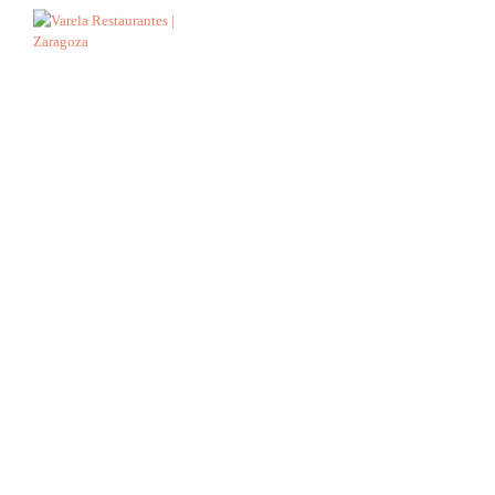
¿Quieres
reservar
una mesa?
VARELA VIEJA